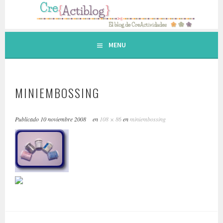
Saltar
al
contenido.
MENU
MINIEMBOSSING
Publicado
10 noviembre 2008
en
108 × 86
en
miniembossing