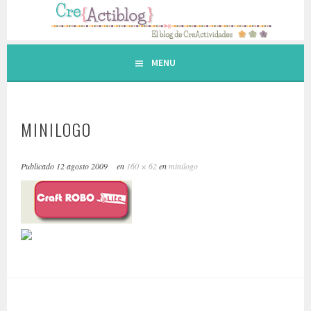
Saltar
al
contenido.
MENU
MINILOGO
Publicado
12 agosto 2009
en
160 × 62
en
minilogo