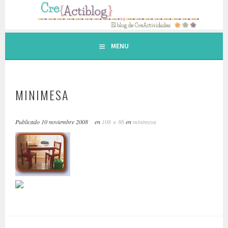
Saltar
al
contenido.
MENU
MINIMESA
Publicado
10 noviembre 2008
en
108 × 86
en
minimesa