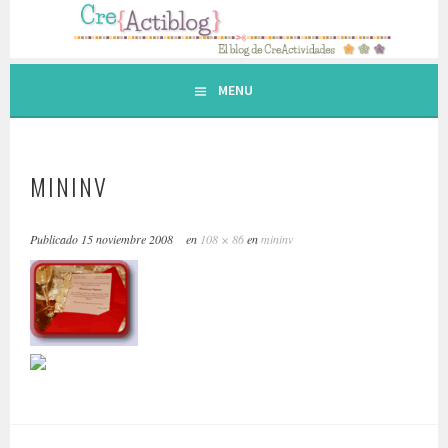
Saltar
al
contenido.
MENU
MININV
Publicado
15 noviembre 2008
en
108 × 86
en
mininv