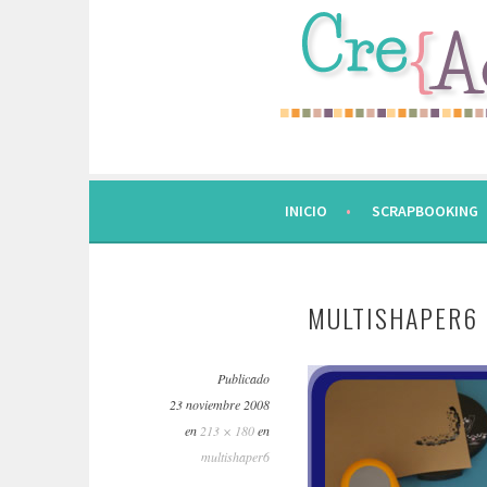
Saltar
al
contenido.
INICIO
SCRAPBOOKING
MULTISHAPER6
Publicado
23 noviembre 2008
en
213 × 180
en
multishaper6