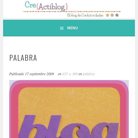
Saltar
al
contenido.
MENU
PALABRA
Publicado
17 septiembre 2009
en
425 × 360
en
palabra