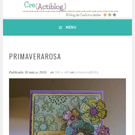
Saltar
al
contenido.
MENU
PRIMAVERAROSA
Publicado
30 marzo 2010
en
500 × 409
en
primaveraROSA