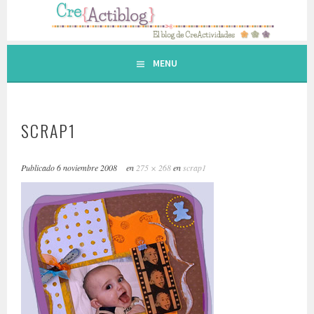
Saltar
al
contenido.
MENU
SCRAP1
Publicado
6 noviembre 2008
en
275 × 268
en
scrap1