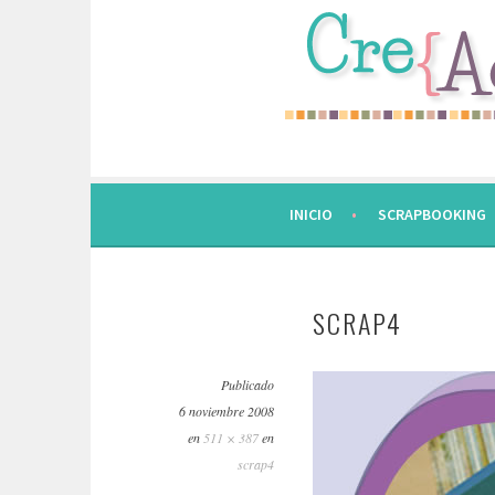
Saltar
al
contenido.
INICIO
SCRAPBOOKING
SCRAP4
Publicado
6 noviembre 2008
en
511 × 387
en
scrap4