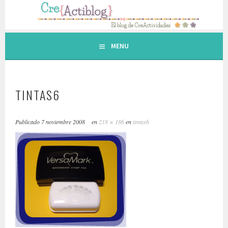
Saltar
al
contenido.
MENU
TINTAS6
Publicado
7 noviembre 2008
en
218 × 186
en
tintas6