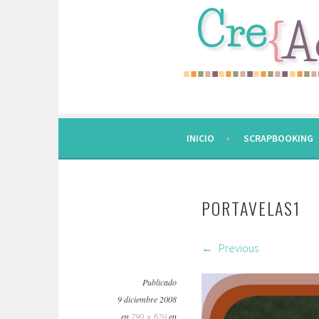
Saltar
al
contenido.
INICIO
SCRAPBOOKING
PORTAVELAS1
Previous
Publicado
9 diciembre 2008
en
790 × 620
en