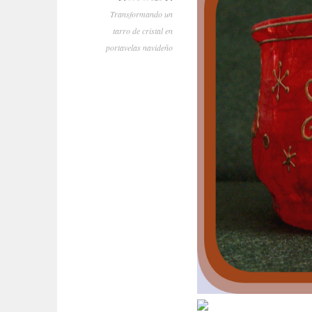
Transformando un
tarro de cristal en
portavelas navideño