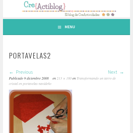
Saltar
al
contenido.
MENU
PORTAVELAS2
Previous
Next
Publicado
9 diciembre 2008
en
213 × 180
en
Transformando un tarro de
cristal en portavelas navideño