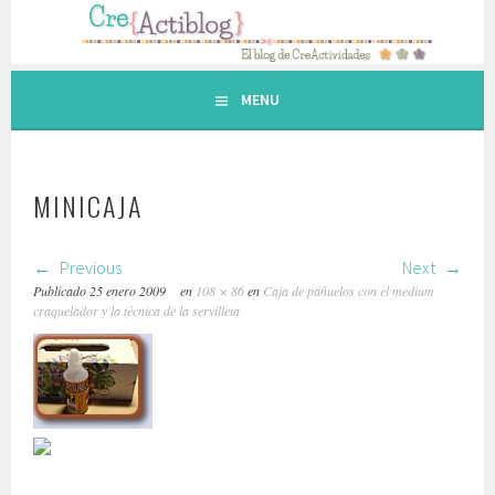
Saltar
al
contenido.
MENU
MINICAJA
Previous
Next
Publicado
25 enero 2009
en
108 × 86
en
Caja de pañuelos con el medium
craquelador y la técnica de la servilleta