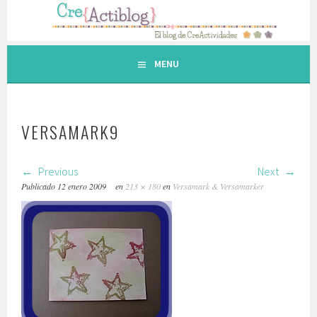
Saltar
al
contenido.
MENU
VERSAMARK9
Previous
Next
Publicado
12 enero 2009
en
213 × 180
en
Versamark & Versamarker