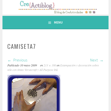
Saltar
al
contenido.
MENU
CAMISETA7
Previous
Next
Publicado
10 mayo 2009
en
213 × 180
en
Estampación y decoración sobre
tela con tintas Versacraft y All Purpose Ink