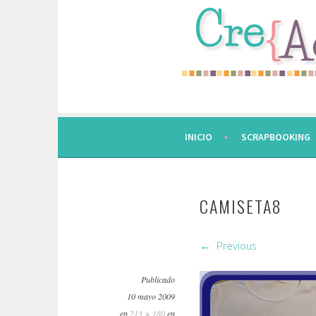
Saltar
al
contenido.
INICIO
SCRAPBOOKING
CAMISETA8
Previous
Publicado
10 mayo 2009
en
213 × 180
en