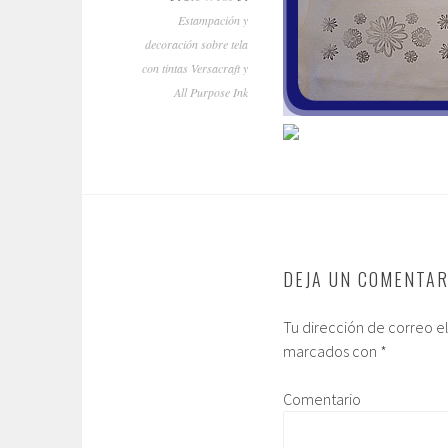
Estampación y
decoración sobre tela
con tintas Versacraft y
All Purpose Ink
DEJA UN COMENTAR
Tu dirección de correo e
marcados con
*
Comentario