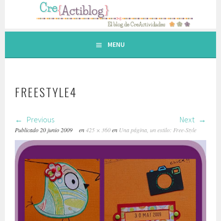
Saltar
al
contenido.
MENU
FREESTYLE4
Previous
Next
Publicado
20 junio 2009
en
425 × 360
en
Una página, un estilo: Free-Style