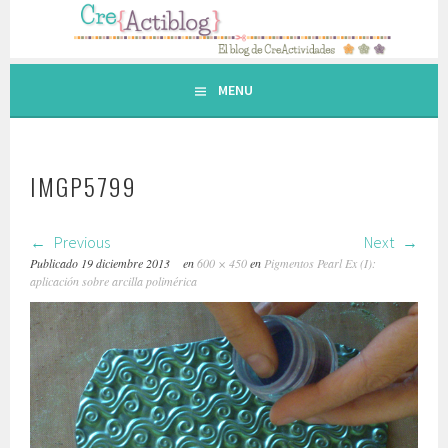
Saltar
al
contenido.
MENU
IMGP5799
Previous
Next
Publicado
19 diciembre 2013
en
600 × 450
en
Pigmentos Pearl Ex (I):
aplicación sobre arcilla polimérica