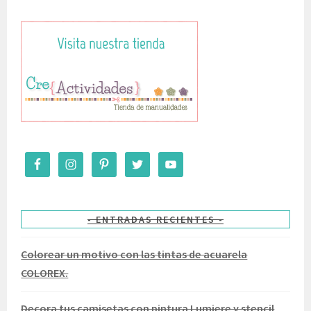
ENTRADAS RECIENTES
Colorear un motivo con las tintas de acuarela
COLOREX.
Decora tus camisetas con pintura Lumiere y stencil