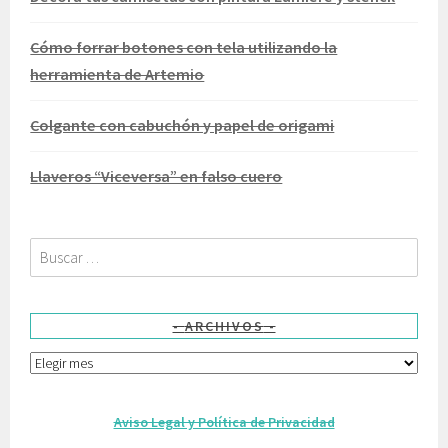
Cómo forrar botones con tela utilizando la
herramienta de Artemio
Colgante con cabuchón y papel de origami
Llaveros “Viceversa” en falso cuero
Buscar:
ARCHIVOS
Archivos
Aviso Legal y Política de Privacidad