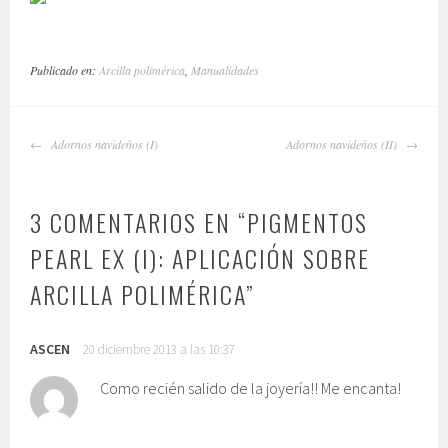
Publicado en:
Arcilla polimérica
,
Manualidades
NAVEGADOR
Adornos navideños (I)
Adornos navideños (II)
DE
ARTÍCULOS
3 COMENTARIOS EN “
PIGMENTOS
PEARL EX (I): APLICACIÓN SOBRE
ARCILLA POLIMÉRICA
”
ASCEN
20 diciembre 2013 a las 10:37
Como recién salido de la joyería!! Me encanta!