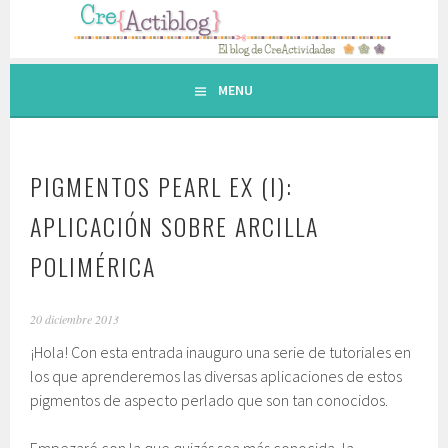
Saltar
al
contenido.
MENU
PIGMENTOS PEARL EX (I):
APLICACIÓN SOBRE ARCILLA
POLIMÉRICA
20 diciembre 2013
¡Hola! Con esta entrada inauguro una serie de tutoriales en
los que aprenderemos las diversas aplicaciones de estos
pigmentos de aspecto perlado que son tan conocidos.
Empezaré con la que quizás sea más conocida, la