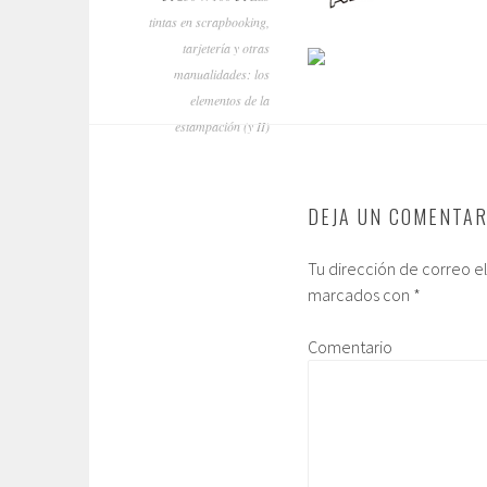
tintas en scrapbooking,
tarjetería y otras
manualidades: los
elementos de la
estampación (y II)
DEJA UN COMENTAR
Tu dirección de correo e
marcados con
*
Comentario