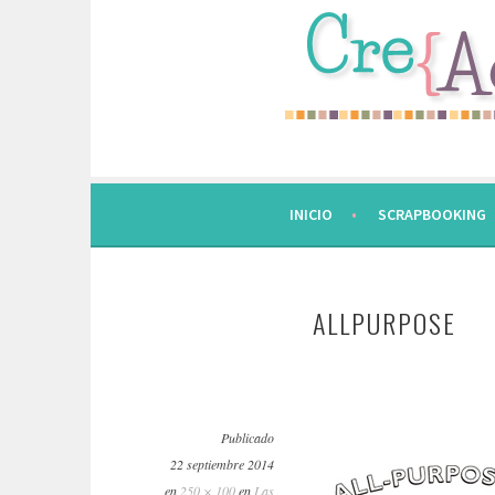
Saltar
al
contenido.
INICIO
SCRAPBOOKING
ALLPURPOSE
Publicado
22 septiembre 2014
en
250 × 100
en
Las