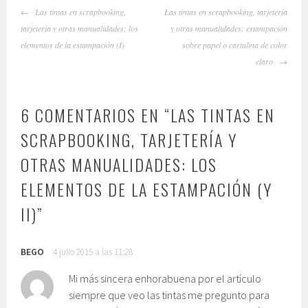
NAVEGADOR
Las tintas en scrapbooking,
Las tintas en scrapbooking, tarjetería
DE
tarjetería y otras manualidades: los
y otras manualidades: estampación
ARTÍCULOS
elementos de la estampación (I)
sobre papel o cartulina de color
claro
6 COMENTARIOS EN “
LAS TINTAS EN
SCRAPBOOKING, TARJETERÍA Y
OTRAS MANUALIDADES: LOS
ELEMENTOS DE LA ESTAMPACIÓN (Y
II)
”
BEGO
4 julio 2015 a las 11:28
Mi más sincera enhorabuena por el artículo
siempre que veo las tintas me pregunto para