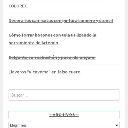
COLOREX.
Decora tus camisetas con pintura Lumiere y stencil
Cómo forrar botones con tela utilizando la
herramienta de Artemio
Colgante con cabuchón y papel de origami
Llaveros “Viceversa” en falso cuero
Buscar:
ARCHIVOS
Archivos