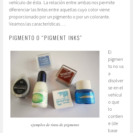
vehículo de ésta. La relación entre ambas nos permite
diferenciar las tintas entre aquellas cuyo color viene
proporcionado por un pigmento o por un colorante.
Veamos las características….
PIGMENTO O “PIGMENT INKS”
El
pigmen
to no va
a
disolver
se en el
vehícul
o que
lo
contien
e (de
ejemplos de tinta de pigmento
base