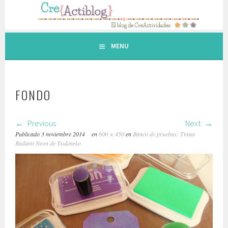
Saltar
al
contenido.
MENU
FONDO
Previous
Next
Publicado
3 noviembre 2014
en
600 × 450
en
Banco de pruebas: Tintas
Radiant Neon de Tsukineko