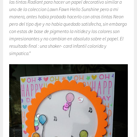
las tintas Radiant para hacer un papel decorativo similar a
uno de la coleccion Lawn Fawn Hello Sunshine pero a mi
manera, antes habia probado hacerlo con otras tintas Neon
pero del tipo dye y no habia quedado satisfecha, sin embargo
con estas de base de pigmento la nitidez y los colores son
impresionantes y no cambian en absoluto sobre el papel. El
resultado final : una shaker- card infantil colorida y
simpatica.”