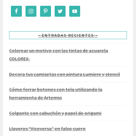
ENTRADAS RECIENTES
Colorear un motivo con las tintas de acuarela
COLOREX.
Decora tus camisetas con pintura Lumiere y stencil
Cómo forrar botones con tela utilizando la
herramienta de Artemio
Colgante con cabuchón y papel de origami
Llaveros “Viceversa” en falso cuero