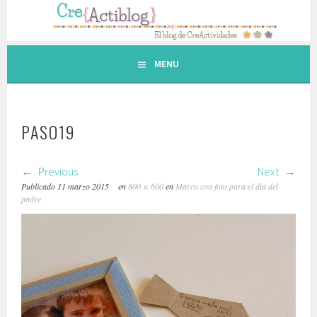
Saltar
al
contenido.
MENU
PASO19
Previous
Next
Publicado
11 marzo 2015
en
800 × 600
en
Marco con foto para el día del
padre