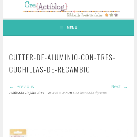
Saltar
al
contenido.
MENU
CUTTER-DE-ALUMINIO-CON-TRES-
CUCHILLAS-DE-RECAMBIO
Previous
Next
Publicado
10 julio 2015
en
458 × 458
en
Una limonada diferente