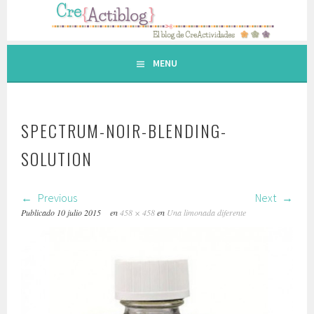
Saltar
al
contenido.
MENU
SPECTRUM-NOIR-BLENDING-
SOLUTION
Previous
Next
Publicado
10 julio 2015
en
458 × 458
en
Una limonada diferente