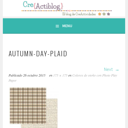
Saltar
al
contenido.
MENU
AUTUMN-DAY-PLAID
Next
Publicado
26 octubre 2015
en
175 × 175
en
Colores de otoño con Photo Play
Paper