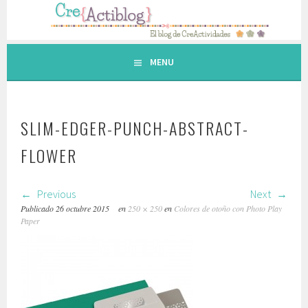
Saltar
al
contenido.
MENU
SLIM-EDGER-PUNCH-ABSTRACT-
FLOWER
Previous
Next
Publicado
26 octubre 2015
en
250 × 250
en
Colores de otoño con Photo Play
Paper