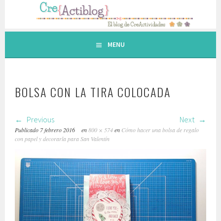
Saltar
al
contenido.
MENU
BOLSA CON LA TIRA COLOCADA
Previous
Next
Publicado
7 febrero 2016
en
800 × 574
en
Cómo hacer una bolsa de regalo
con papel y decorarla para San Valentín