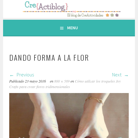
Saltar
al
contenido.
MENU
DANDO FORMA A LA FLOR
Previous
Next
Publicado
23 mayo 2016
en
800 × 589
en
Cómo utilizar los troqueles Joy
Crafts para crear flores tridimensionales