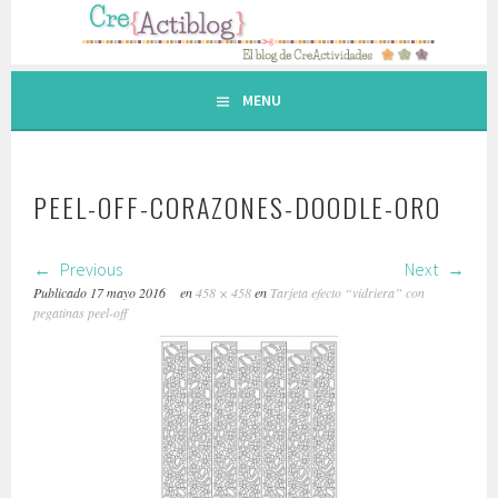
Saltar
al
contenido.
MENU
PEEL-OFF-CORAZONES-DOODLE-ORO
Previous
Next
Publicado
17 mayo 2016
en
458 × 458
en
Tarjeta efecto “vidriera” con
pegatinas peel-off