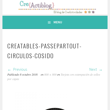
Saltar
al
contenido.
MENU
CREATABLES-PASSEPARTOUT-
CIRCULOS-COSIDO
Previous
Next
Publicado
8 octubre 2016
en
800 × 800
en
Tarjeta con estampación de sellos
por capas