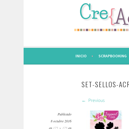
Saltar
al
contenido.
INICIO
SCRAPBOOKING
SET-SELLOS-AC
Previous
Publicado
8 octubre 2016
en
175 × 175
en