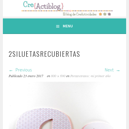
Saltar
al
contenido.
MENU
2SILUETASRECUBIERTAS
Previous
Next
Publicado
23 enero 2017
en
800 × 690
en
Portaretratos: mi primer año