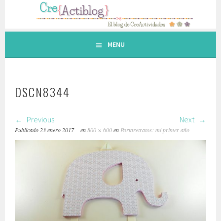
Saltar
al
contenido.
MENU
DSCN8344
Previous
Next
Publicado
23 enero 2017
en
800 × 600
en
Portaretratos: mi primer año