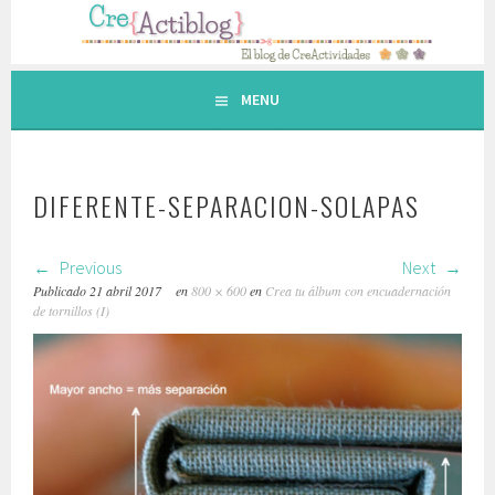
Saltar
al
contenido.
MENU
DIFERENTE-SEPARACION-SOLAPAS
Previous
Next
Publicado
21 abril 2017
en
800 × 600
en
Crea tu álbum con encuadernación
de tornillos (I)