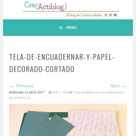
Saltar
al
contenido.
MENU
TELA-DE-ENCUADERNAR-Y-PAPEL-
DECORADO-CORTADO
Previous
Next
Publicado
21 abril 2017
en
800 × 530
en
Crea tu álbum con encuadernación
de tornillos (I)