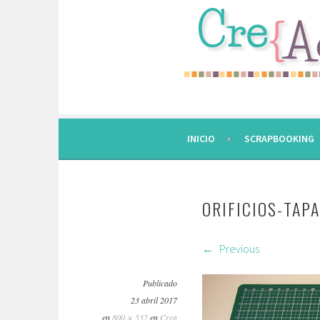
Saltar
al
contenido.
INICIO
SCRAPBOOKING
ORIFICIOS-TAPA
Previous
Publicado
23 abril 2017
en
800 × 532
en
Crea