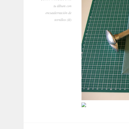
tu álbum con
encuadernación de
tornillos (II)