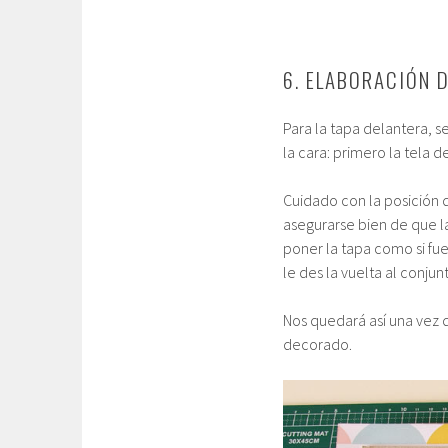
6. ELABORACIÓN 
Para la tapa delantera, s
la cara: primero la tela
Cuidado con la posición 
asegurarse bien de que 
poner la tapa como si fue
le des la vuelta al conj
Nos quedará así una vez 
decorado.