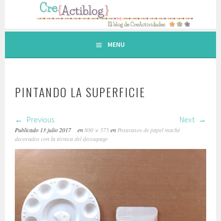
Saltar
al
contenido.
MENU
PINTANDO LA SUPERFICIE
Previous
Next
Publicado
13 julio 2017
en
800 × 575
en
Posavasos de papel maché
decorados con la técnica del decoupage