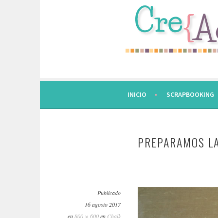
Saltar
al
contenido.
INICIO
SCRAPBOOKING
PREPARAMOS LA
Publicado
16 agosto 2017
en
800 × 600
en
Chalk