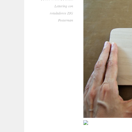
Lettering con
rotuladores ZIG
Posterman