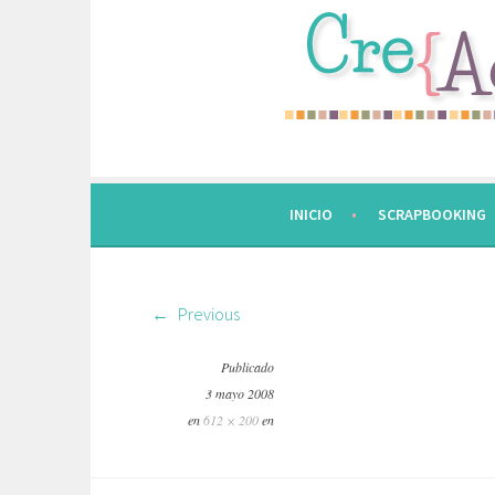
Saltar
al
contenido.
INICIO
SCRAPBOOKING
Previous
Publicado
3 mayo 2008
en
612 × 200
en