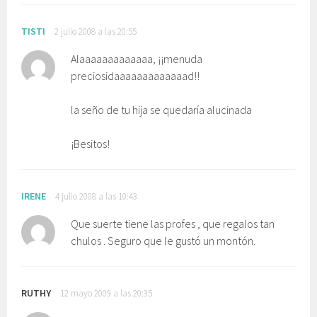
TISTI
2 julio 2008 a las 20:55
Alaaaaaaaaaaaaa, ¡¡menuda
preciosidaaaaaaaaaaaaad!!
la seño de tu hija se quedaría alucinada
¡Besitos!
IRENE
4 julio 2008 a las 10:43
Que suerte tiene las profes , que regalos tan
chulos . Seguro que le gustó un montón.
RUTHY
12 mayo 2009 a las 20:35