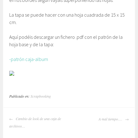
La tapa se puede hacer con una hoja cuadrada de 15 x 15
cm.
Aquí podéis descargar un fichero .pdf con el patrón de la
hoja base y de la tapa:
-patrón caja-album
Publicado en:
Scrapbooking
NAVEGADOR
Cambio de look de una caja de
A mal tiempo….
DE
archivos…
ARTÍCULOS