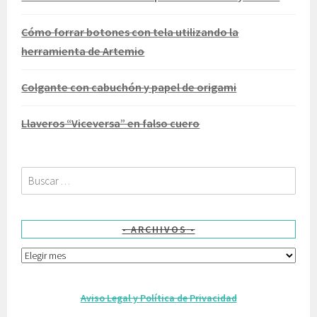
Cómo forrar botones con tela utilizando la
herramienta de Artemio
Colgante con cabuchón y papel de origami
Llaveros “Viceversa” en falso cuero
Buscar:
ARCHIVOS
Archivos
Aviso Legal y Política de Privacidad