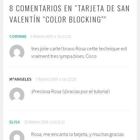
8 COMENTARIOS EN “
TARJETA DE SAN
VALENTÍN “COLOR BLOCKING”
”
CORINNE
6 febrero 2009 a las 21:32
tres jolie carte! bravo Rosa cette technique est
vraiment tres sympa.bises. Coco
MªANGELES
7 febrero 2009 a las 12:20
¡Preciosa Rosa !¡Gracias por el tutorial!
ELISA
10 febrero 2009 a las 3:11
Rosa, me encanta la tarjeta, y muchas gracias