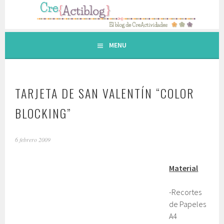
Saltar
al
contenido.
MENU
TARJETA DE SAN VALENTÍN “COLOR
BLOCKING”
6 febrero 2009
Material
-Recortes
de Papeles
A4