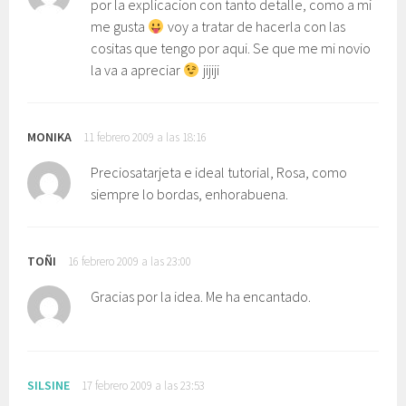
por la explicacion con tanto detalle, como a mi
me gusta
voy a tratar de hacerla con las
cositas que tengo por aqui. Se que me mi novio
la va a apreciar
jijiji
MONIKA
11 febrero 2009 a las 18:16
Preciosatarjeta e ideal tutorial, Rosa, como
siempre lo bordas, enhorabuena.
TOÑI
16 febrero 2009 a las 23:00
Gracias por la idea. Me ha encantado.
SILSINE
17 febrero 2009 a las 23:53