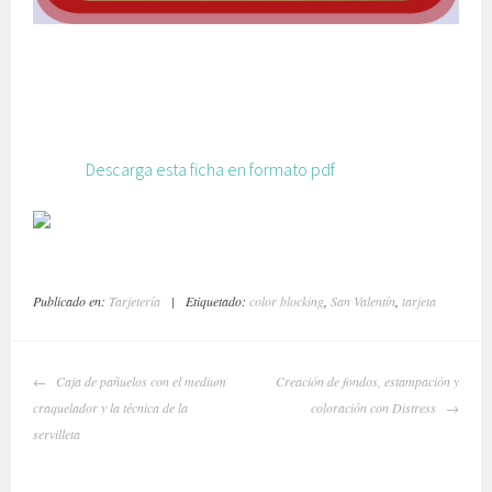
Descarga esta ficha en formato pdf
Publicado en:
Tarjetería
|
Etiquetado:
color blocking
,
San Valentín
,
tarjeta
NAVEGADOR
Caja de pañuelos con el medium
Creación de fondos, estampación y
DE
craquelador y la técnica de la
coloración con Distress
ARTÍCULOS
servilleta