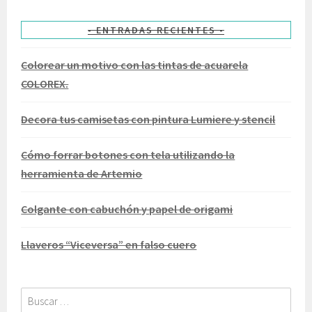
ENTRADAS RECIENTES
Colorear un motivo con las tintas de acuarela
COLOREX.
Decora tus camisetas con pintura Lumiere y stencil
Cómo forrar botones con tela utilizando la
herramienta de Artemio
Colgante con cabuchón y papel de origami
Llaveros “Viceversa” en falso cuero
Buscar: