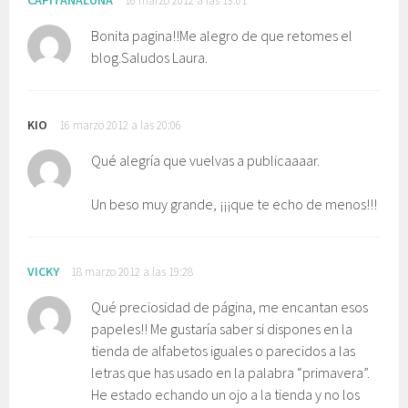
CAPITANALUNA
16 marzo 2012 a las 13:01
Bonita pagina!!Me alegro de que retomes el
blog.Saludos Laura.
KIO
16 marzo 2012 a las 20:06
Qué alegría que vuelvas a publicaaaar.
Un beso muy grande, ¡¡¡que te echo de menos!!!
VICKY
18 marzo 2012 a las 19:28
Qué preciosidad de página, me encantan esos
papeles!! Me gustaría saber si dispones en la
tienda de alfabetos iguales o parecidos a las
letras que has usado en la palabra “primavera”.
He estado echando un ojo a la tienda y no los