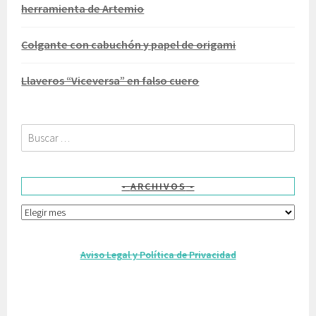
herramienta de Artemio
Colgante con cabuchón y papel de origami
Llaveros “Viceversa” en falso cuero
Buscar:
ARCHIVOS
Archivos
Aviso Legal y Política de Privacidad