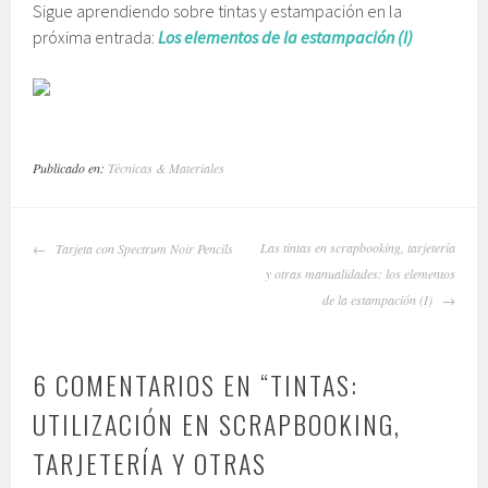
Sigue aprendiendo sobre tintas y estampación en la
próxima entrada:
Los elementos de la estampación (I)
Publicado en:
Técnicas & Materiales
NAVEGADOR
Las tintas en scrapbooking, tarjetería
Tarjeta con Spectrum Noir Pencils
DE
y otras manualidades: los elementos
ARTÍCULOS
de la estampación (I)
6 COMENTARIOS EN “
TINTAS:
UTILIZACIÓN EN SCRAPBOOKING,
TARJETERÍA Y OTRAS