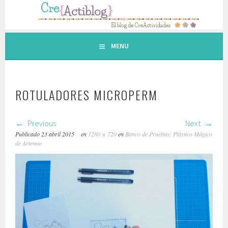
Saltar
al
contenido.
MENU
ROTULADORES MICROPERM
Previous
Next
Publicado
23 abril 2015
en
1280 × 720
en
Banco de Pruebas: Plástico Mágico
de Artemio