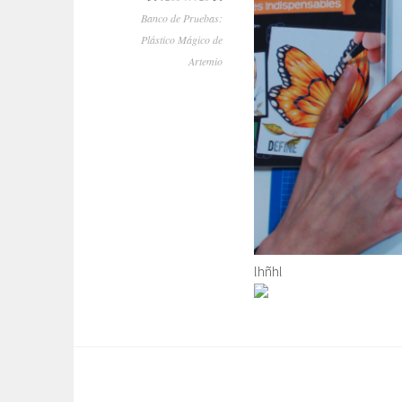
Banco de Pruebas:
Plástico Mágico de
Artemio
lhñhl