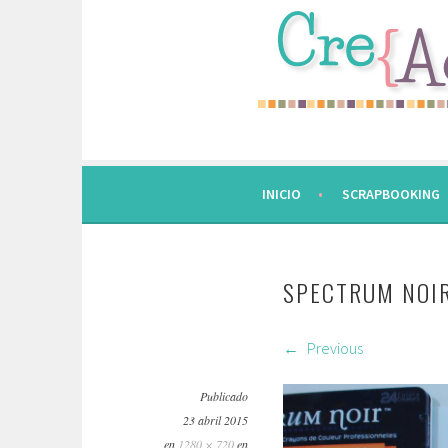
Saltar
al
contenido.
INICIO
SCRAPBOOKING
SPECTRUM NOIR
Previous
Publicado
23 abril 2015
en
1280 × 720
en