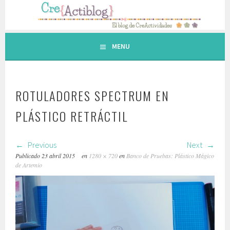
Saltar
al
contenido.
MENU
ROTULADORES SPECTRUM EN
PLÁSTICO RETRÁCTIL
Previous
Next
Publicado
23 abril 2015
en
1280 × 720
en
Banco de Pruebas: Plástico Mágico
de Artemio