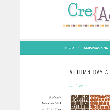
Saltar
al
contenido.
INICIO
SCRAPBOOKING
AUTUMN-DAY-A
Previous
Publicado
26 octubre 2015
en
175 × 175
en